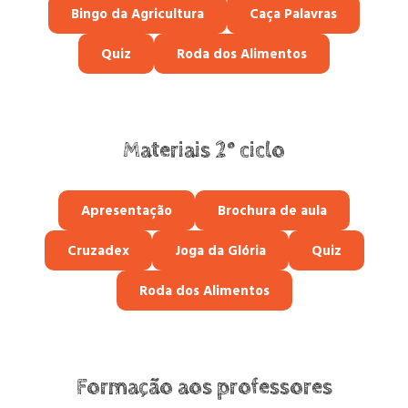
Bingo da Agricultura
Caça Palavras
Quiz
Roda dos Alimentos
Materiais 2º ciclo
Apresentação
Brochura de aula
Cruzadex
Joga da Glória
Quiz
Roda dos Alimentos
Formação aos professores