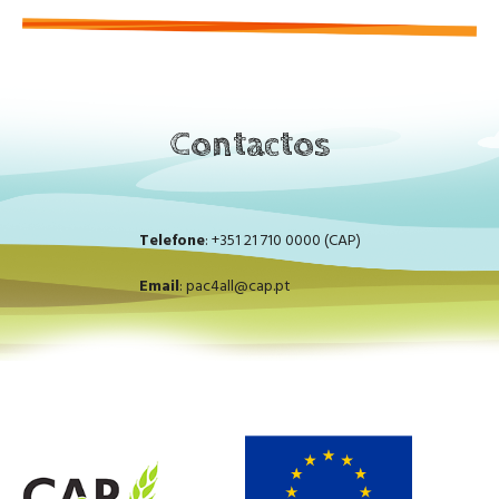
Contactos
Telefone
: +351 21 710 0000 (CAP)
Email
:
pac4all@cap.pt